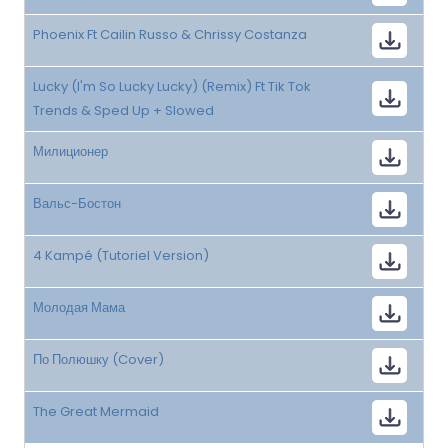
Phoenix Ft Cailin Russo & Chrissy Costanza
Lucky (I'm So Lucky Lucky) (Remix) Ft Tik Tok
Trends & Sped Up + Slowed
Милиционер
Вальс-Бостон
4 Kampé (Tutoriel Version)
Молодая Мама
По Полюшку (Cover)
The Great Mermaid