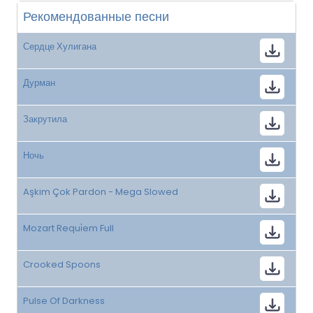
Рекомендованные песни
Сердце Хулигана
Дурман
Закрутила
Ночь
Aşkim Çok Pardon - Mega Slowed
Mozart Requi̇em Full
Crooked Spoons
Pulse Of Darkness