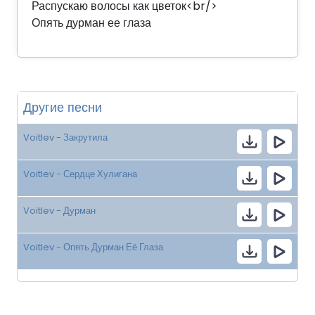
Распускаю волосы как цветок<br/>
Опять дурман ее глаза
Другие песни
Voitlev - Закрутила
Voitlev - Сердце Хулигана
Voitlev - Дурман
Voitlev - Опять Дурман Её Глаза