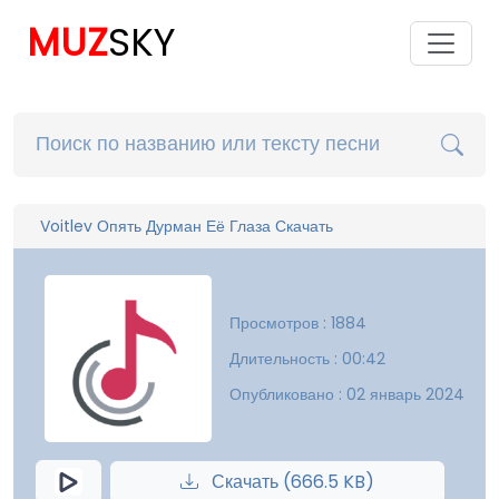
MUZ
SKY
Voitlev Опять Дурман Её Глаза Скачать
Просмотров : 1884
Длительность : 00:42
Опубликовано : 02 январь 2024
Скачать (666.5 KB)